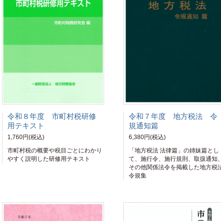
令和８年度 市町村税研修
令和７年度 地方税法 令
用テキスト
規通知篇
1,760円(税込)
6,380円(税込)
市町村税の概要や税目ごとにわかり
「地方税法 法律篇」の姉妹篇とし
やすく説明した研修用テキスト
て、施行令、施行規則、取扱通知
その他関係法令を掲載した地方税
令規集