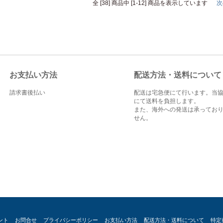
全 [38] 商品中 [1-12] 商品を表示しています
次
お支払い方法
配送方法・送料について
請求書後払い
配送は宅急便にて行います。当
にて送料を負担します。
また、海外への発送は承ってお
せん。
ント
お問合せ
プライバシーポリシー
お支払い方法
配送方法・送料について
特定