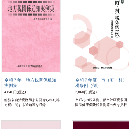
令和７年 地方税関係通知
令和７年度 市（町・村）
実例集
税条例（例）
4,840円(税込)
2,860円(税込)
総務省自治税務局より発せられた地
市町村の税条例、都市計画税条例
方税に関する通知等を収録
国民健康保険税条例等の例を掲載