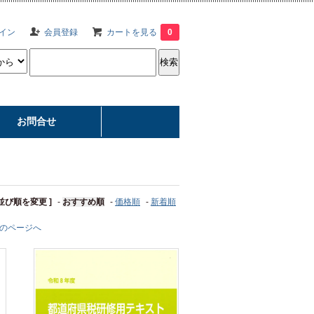
イン
会員登録
カートを見る
0
お問合せ
 並び順を変更 ]
-
おすすめ順
-
価格順
-
新着順
のページへ