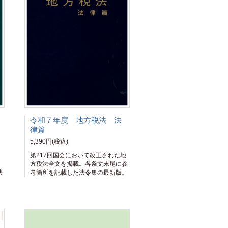
令和７年度 地方税法 法
律篇
5,390円(税込)
第217回国会において改正された地
、
方税法全文を掲載。各条文末尾に参
法
考箇所を記載した法令集の最新版。