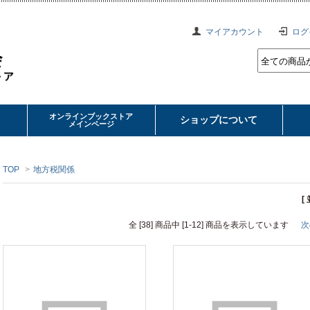
マイアカウント
ログ
オンラインブックストア
ショップについて
メインページ
TOP
>
地方税関係
[
全 [38] 商品中 [1-12] 商品を表示しています
次