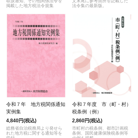
取扱通知、その他関係法令を
文末尾に参考箇所を記載した
掲載した地方税法令規集
法令集の最新版。
令和７年 地方税関係通知
令和７年度 市（町・村）
実例集
税条例（例）
4,840円(税込)
2,860円(税込)
総務省自治税務局より発せら
市町村の税条例、都市計画税
れた地方税に関する通知等を
条例、国民健康保険税条例等