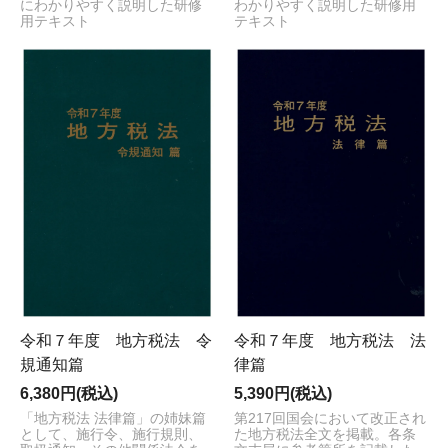
にわかりやすく説明した研修
わかりやすく説明した研修用
用テキスト
テキスト
令和７年度 地方税法 令
令和７年度 地方税法 法
規通知篇
律篇
6,380円(税込)
5,390円(税込)
「地方税法 法律篇」の姉妹篇
第217回国会において改正され
として、施行令、施行規則、
た地方税法全文を掲載。各条