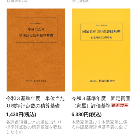
も最適の書
理し解説
令和３基準年度 単位当た
令和３基準年度 固定資産
り標準評点数の積算基礎
（家屋）評価基準
1,430円(税込)
6,380円(税込)
各評点項目ごとの単位当たり
木造家屋及び非木造家屋に係
標準評点数の積算基礎を収録
る再建築費評点基準表の全て
したもの